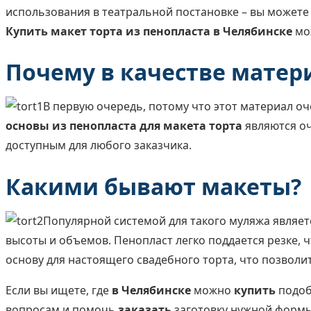
использования в театральной постановке – вы можете
Купить макет торта из пенопласта в Челябинске
мож
Почему в качестве матер
В первую очередь, потому что этот материал оч
основы из пенопласта для макета торта
являются оч
доступным для любого заказчика.
Какими бывают макеты?
Популярной системой для такого муляжа являет
высоты и объемов. Пенопласт легко поддается резке, 
основу для настоящего свадебного торта, что позволит
Если вы ищете, где
в Челябинске
можно
купить
подоб
вопросам и помочь
заказать
заготовку нужной формы