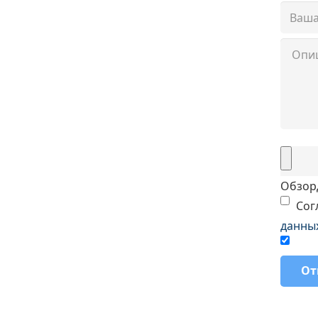
 (800) 101-28-03
ли
 (351) 7-761-791
Обзор
Сог
данны