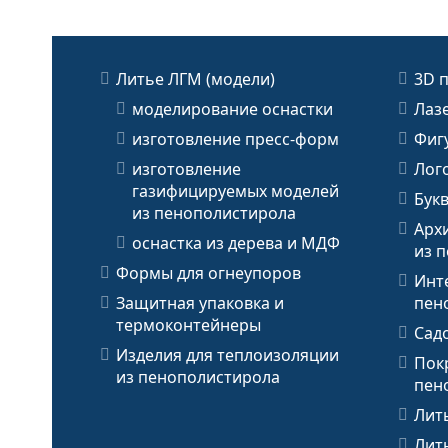
Литье ЛГМ (модели)
3D 
моделирование оснастки
Лаз
изготовление пресс-форм
Фиг
изготовление
Лог
газифицируемых моделей
Бук
из пенополистирола
Арх
оснастка из дерева и МДФ
из 
Формы для огнеупоров
Инт
Защитная упаковка и
пен
термоконтейнеры
Сад
Изделия для теплоизоляции
Пок
из пенополистирола
пен
Лит
Лит