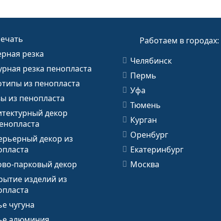
печать
Работаем в городах:
ерная резка
Челябинск
урная резка пенопласта
Пермь
отипы из пенопласта
Уфа
вы из пенопласта
Тюмень
итектурный декор
Курган
пенопласта
Оренбург
ерьерный декор из
опласта
Екатеринбург
ово-парковый декор
Москва
рытие изделий из
опласта
ье чугуна
ье алюминия